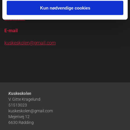
Telefon
Kun nødvendige cookies
51513023
E-mail
kuskeskolen@gmail.com
Kuskeskolen
V. Gitte Kragelund
51513023
kuskeskolen@gmail.com
Mejerivej 12
6630 Rødding